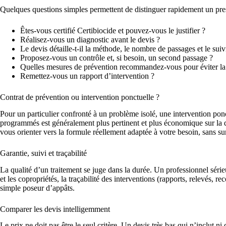
Quelques questions simples permettent de distinguer rapidement un prest
Êtes-vous certifié Certibiocide et pouvez-vous le justifier ?
Réalisez-vous un diagnostic avant le devis ?
Le devis détaille-t-il la méthode, le nombre de passages et le suiv
Proposez-vous un contrôle et, si besoin, un second passage ?
Quelles mesures de prévention recommandez-vous pour éviter la 
Remettez-vous un rapport d’intervention ?
Contrat de prévention ou intervention ponctuelle ?
Pour un particulier confronté à un problème isolé, une intervention pon
programmés est généralement plus pertinent et plus économique sur la duré
vous orienter vers la formule réellement adaptée à votre besoin, sans s
Garantie, suivi et traçabilité
La qualité d’un traitement se juge dans la durée. Un professionnel sérieu
et les copropriétés, la traçabilité des interventions (rapports, relevés,
simple poseur d’appâts.
Comparer les devis intelligemment
Le prix ne doit pas être le seul critère. Un devis très bas qui n’inclut ni