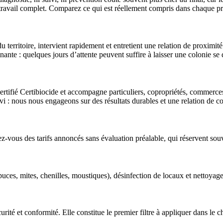
un travail complet. Comparez ce qui est réellement compris dans chaque p
erritoire, intervient rapidement et entretient une relation de proximité a
inante : quelques jours d’attente peuvent suffire à laisser une colonie se
rtifié Certibiocide et accompagne particuliers, copropriétés, commerces e
ivi : nous nous engageons sur des résultats durables et une relation de co
iez-vous des tarifs annoncés sans évaluation préalable, qui réservent so
, puces, mites, chenilles, moustiques), désinfection de locaux et nettoyag
rité et conformité. Elle constitue le premier filtre à appliquer dans le c