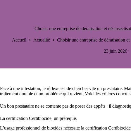
Choisir une entreprise de dératisation et désinsectisat
Accueil
Actualité
Choisir une entreprise de dératisation et 
23 juin 2026
Face à une infestation, le réflexe est de chercher vite un prestataire. Mai
traitement durable et un problème qui revient. Voici les critères concret
Un bon prestataire ne se contente pas de poser des appâts : il diagnosti
La certification Certibiocide, un prérequis
L’usage professionnel de biocides nécessite la certification Certibiocide.