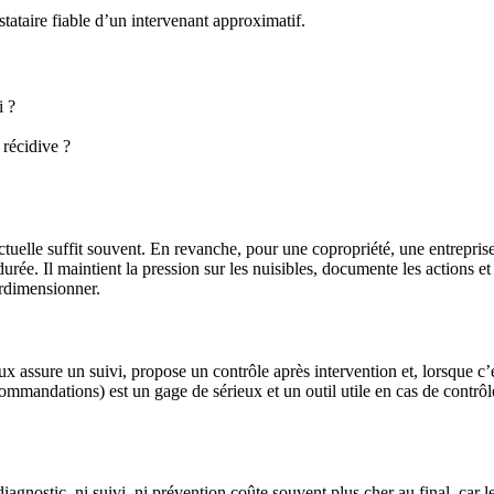
ataire fiable d’un intervenant approximatif.
i ?
récidive ?
ctuelle suffit souvent. En revanche, pour une copropriété, une entrepris
e. Il maintient la pression sur les nuisibles, documente les actions et é
urdimensionner.
x assure un suivi, propose un contrôle après intervention et, lorsque c’e
 recommandations) est un gage de sérieux et un outil utile en cas de cont
 diagnostic, ni suivi, ni prévention coûte souvent plus cher au final, car 