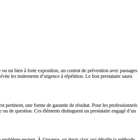
e ou un bien à forte exposition, un contrat de prévention avec passages
vite les traitements d’urgence à répétition. Le bon prestataire saura
st pertinent, une forme de garantie de résultat. Pour les professionnels
rôle ou de question. Ces éléments distinguent un prestataire engagé d’un
le problème revient. À l’inverse, un devis clair, qui détaille la méthode,