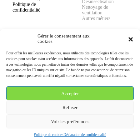
Désinsectisation
Politique de
Nettoyage de
confidentialité
ventilation
Autres métiers
Gérer le consentement aux
cookies
Pour offrir les meilleures expériences, nous utilisons des technologies telles que les
AJP GROUPE
cookies pour stocker et/ou accéder aux informations des appareils. Le fait de consentir
25 rue Lavoisier
à ces technologies nous permettra de traiter des données telles que le comportement de
78370 PLAISIR
navigation ou les ID uniques sur ce site. Le fait de ne pas consentir ou de retirer son
consentement peut avoir un effet négatif sur certaines caractéristiques et fonctions.
06 99 92 25 05
contact@ajpgroupe78.fr
Accepter
Nous contacter
Refuser
© 2026 AJP GROUPE ® — Tous droits réservés.
Voir les préférences
Phone
Email
Facebook
LinkedIn
Ins
Politique de cookies
Déclaration de confidentialité