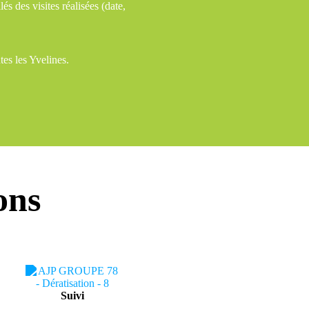
s des visites réalisées (date,
es les Yvelines.
ons
Suivi