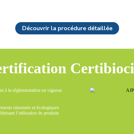
Découvrir la procédure détaillée
rtification Certibioc
t à la réglementation en vigueur.
tements raisonnés et écologiques
uisant l’utilisation de produits