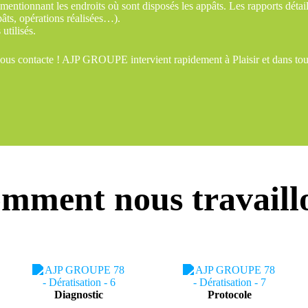
entionnant les endroits où sont disposés les appâts. Les rapports détaillé
pâts, opérations réalisées…).
utilisés.
nous contacte ! AJP GROUPE intervient rapidement à Plaisir et dans tout
mment nous travaill
Diagnostic
Protocole