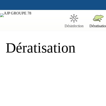
Passer
au
contenu
Désinfection
Dératisatio
Dératisation