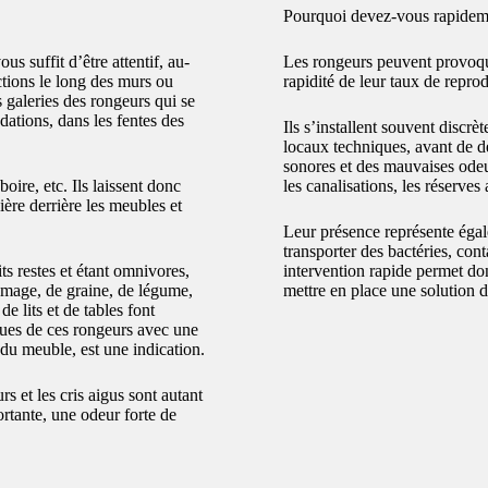
Pourquoi devez-vous rapidemen
us suffit d’être attentif, au-
Les rongeurs peuvent provoque
ctions le long des murs ou
rapidité de leur taux de repro
s galeries des rongeurs qui se
dations, dans les fentes des
Ils s’installent souvent discrè
locaux techniques, avant de d
sonores et des mauvaises odeurs
oire, etc. Ils laissent donc
les canalisations, les réserve
ière derrière les meubles et
Leur présence représente égale
transporter des bactéries, cont
s restes et étant omnivores,
intervention rapide permet donc
omage, de graine, de légume,
mettre en place une solution 
e lits et de tables font
rques de ces rongeurs avec une
e du meuble, est une indication.
rs et les cris aigus sont autant
ortante, une odeur forte de