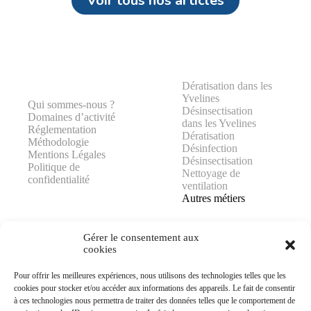
Voir tous nos articles
Dératisation dans les
Yvelines
Qui sommes-nous ?
Désinsectisation
Domaines d’activité
dans les Yvelines
Réglementation
Dératisation
Méthodologie
Désinfection
Mentions Légales
Désinsectisation
Politique de
Nettoyage de
confidentialité
ventilation
Autres métiers
Gérer le consentement aux
cookies
Pour offrir les meilleures expériences, nous utilisons des technologies telles que les
AJP GROUPE
cookies pour stocker et/ou accéder aux informations des appareils. Le fait de consentir
25 rue Lavoisier
à ces technologies nous permettra de traiter des données telles que le comportement de
78370 PLAISIR