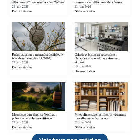
débarrasser efficacement dans les Yvelines
comment s’en débarrasser durablement
23 juin 2026
23 juin 2026
Désinsectisation
Désinsectisation
Frelon asiatique : reconnaître le nid et le
Cafards et blattes en copropriété :
faire détruire en sécurité (2026)
obligations du syndic et traitement
efficace
23 juin 2026
23 juin 2026
Désinsectisation
Désinsectisation
Moustique tigre dans les Yvelines :
Mites alimentaires et mites de vêtements
prévention et solutions efficaces
: les éliminer et les prévenir
23 juin 2026
23 juin 2026
Désinsectisation
Désinsectisation