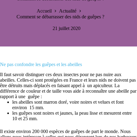
Accueil
Actualité
Comment se débarrasser des nids de guêpes ?
21 juillet 2020
Ne pas confondre les guêpes et les abeilles
Il faut savoir distinguer ces deux insectes pour ne pas nuire aux
abeilles. Celles-ci sont protégées en France et leurs nids ne doivent pas
être détruits mais déplacés en faisant appel à un apiculteur.
La
différence de couleur et de taille vous aide à reconnaître une abeille par
rapport à une guêpe :
les abeilles sont marron doré, voire noires et velues et font
environ 15 mm.
les guêpes sont noires et jaunes, la peau lisse et mesurent entre
10 et 25 mm.
Il existe environ 200 000 espèces de guêpes de part le monde. Nous
allons nous intéresser à celles qui nous dérangent lors de nos barbecues