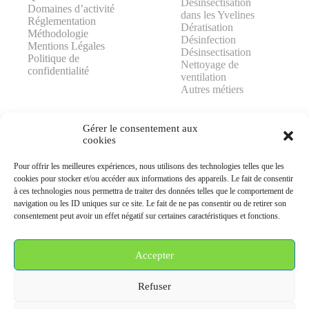
Désinsectisation
Domaines d’activité
dans les Yvelines
Réglementation
Dératisation
Méthodologie
Désinfection
Mentions Légales
Désinsectisation
Politique de
Nettoyage de
confidentialité
ventilation
Autres métiers
Gérer le consentement aux
cookies
Pour offrir les meilleures expériences, nous utilisons des technologies telles que les
AJP GROUPE
cookies pour stocker et/ou accéder aux informations des appareils. Le fait de consentir
25 rue Lavoisier
à ces technologies nous permettra de traiter des données telles que le comportement de
78370 PLAISIR
navigation ou les ID uniques sur ce site. Le fait de ne pas consentir ou de retirer son
consentement peut avoir un effet négatif sur certaines caractéristiques et fonctions.
06 99 92 25 05
contact@ajpgroupe78.fr
Accepter
Nous contacter
Refuser
© 2026 AJP GROUPE ® — Tous droits réservés.