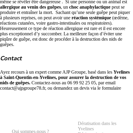
même se révéler être dangereuse .
Si une personne ou un animal est
allergique au venin des guêpes
, un
choc anaphylactique
peut se
produire et entraîner la mort.
Sachant qu’une seule guêpe peut piquer
à plusieurs reprises, on peut avoir une
réaction systémique
(œdème,
réactions cutanées, voire gastro-intestinales ou respiratoires).
Heureusement ce type de réaction allergique est rare et il est encore
plus exceptionnel d’y succomber. La meilleure façon d’éviter une
piqûre de guêpe, est donc de procéder à la destruction des nids de
guêpes.
Contact
Ayez recours à un expert comme AJP Groupe, basé dans les
Yvelines
à Saint-Quentin-en-Yvelines, pour assurer la destruction de vos
nids de guêpes.
Contactez-nous au 06 99 92 25 05, par email
contact@ajpgroupe78.fr
, ou demandez un
devis via le formulaire
Dératisation dans les
Yvelines
Qui sommes-nous ?