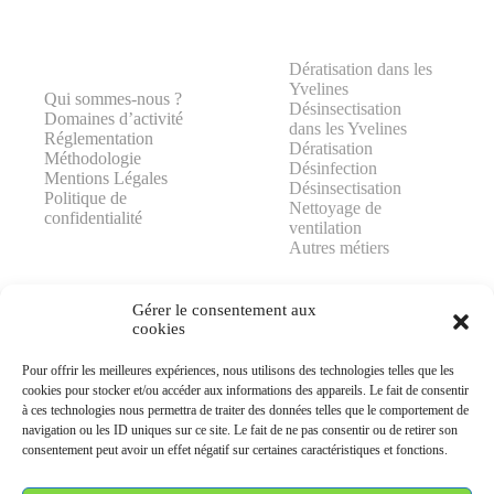
Dératisation dans les
Yvelines
Qui sommes-nous ?
Désinsectisation
Domaines d’activité
dans les Yvelines
Réglementation
Dératisation
Méthodologie
Désinfection
Mentions Légales
Désinsectisation
Politique de
Nettoyage de
confidentialité
ventilation
Autres métiers
Gérer le consentement aux
cookies
Pour offrir les meilleures expériences, nous utilisons des technologies telles que les
AJP GROUPE
cookies pour stocker et/ou accéder aux informations des appareils. Le fait de consentir
25 rue Lavoisier
à ces technologies nous permettra de traiter des données telles que le comportement de
78370 PLAISIR
navigation ou les ID uniques sur ce site. Le fait de ne pas consentir ou de retirer son
consentement peut avoir un effet négatif sur certaines caractéristiques et fonctions.
06 99 92 25 05
contact@ajpgroupe78.fr