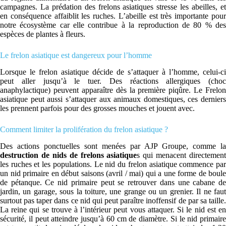
campagnes. La prédation des frelons asiatiques stresse les abeilles, et
en conséquence affaiblit les ruches. L’abeille est très importante pour
notre écosystème car elle contribue à la reproduction de 80 % des
espèces de plantes à fleurs.
Le frelon asiatique est dangereux pour l’homme
Lorsque le frelon asiatique décide de s’attaquer à l’homme, celui-ci
peut aller jusqu’à le tuer. Des réactions allergiques (choc
anaphylactique) peuvent apparaître dès la première piqûre. Le Frelon
asiatique peut aussi s’attaquer aux animaux domestiques, ces derniers
les prennent parfois pour des grosses mouches et jouent avec.
Comment limiter la prolifération du frelon asiatique ?
Des actions ponctuelles sont menées par AJP Groupe, comme la
destruction de nids de frelons asiatique
s qui menacent directement
les ruches et les populations. Le nid du frelon asiatique commence par
un nid primaire en début saisons (avril / mai) qui a une forme de boule
de pétanque. Ce nid primaire peut se retrouver dans une cabane de
jardin, un garage, sous la toiture, une grange ou un grenier. Il ne faut
surtout pas taper dans ce nid qui peut paraître inoffensif de par sa taille.
La reine qui se trouve à l’intérieur peut vous attaquer. Si le nid est en
sécurité, il peut atteindre jusqu’à 60 cm de diamètre. Si le nid primaire