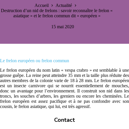
Accueil
Actualité
Destruction d’un nid de frelons : savoir reconnaître le frelon «
asiatique » et le frelon commun dit « européen »
15 mai 2020
Le frelon européen ou frelon commun
Le frelon européen du nom latin « vespa crabro » est semblable à une
grosse guêpe. La reine peut atteindre 35 mm et la taille plus réduite des
autres membres de la colonie varie de 18 à 28 mm. Le frelon européen
est un insecte carnivore qui se nourrit essentiellement de mouches,
donc un avantage pour l’environnement. Il construit son nid dans les
troncs, les souches d’arbres, les greniers ou encore les cheminées. Le
frelon européen est assez pacifique et à ne pas confondre avec son
cousin, le frelon asiatique, qui lui, est très agressif.
Contact