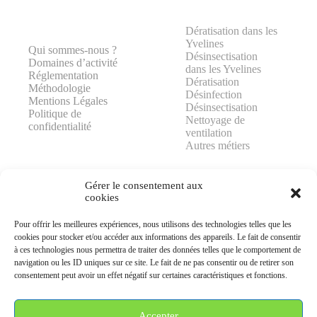
Dératisation dans les
Yvelines
Qui sommes-nous ?
Désinsectisation
Domaines d’activité
dans les Yvelines
Réglementation
Dératisation
Méthodologie
Désinfection
Mentions Légales
Désinsectisation
Politique de
Nettoyage de
confidentialité
ventilation
Autres métiers
Gérer le consentement aux
cookies
Pour offrir les meilleures expériences, nous utilisons des technologies telles que les
AJP GROUPE
cookies pour stocker et/ou accéder aux informations des appareils. Le fait de consentir
25 rue Lavoisier
à ces technologies nous permettra de traiter des données telles que le comportement de
78370 PLAISIR
navigation ou les ID uniques sur ce site. Le fait de ne pas consentir ou de retirer son
consentement peut avoir un effet négatif sur certaines caractéristiques et fonctions.
06 99 92 25 05
contact@ajpgroupe78.fr
Accepter