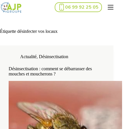
Passer
06 99 92 25 05
au
contenu
Étiquette
désinfecter vos locaux
Actualité
,
Désinsectisation
Désinsectisation : comment se débarrasser des
mouches et moucherons ?